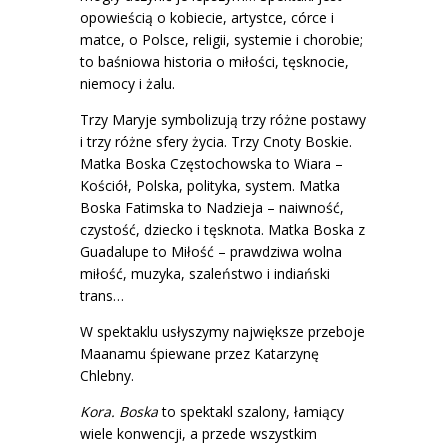
opowieścią o kobiecie, artystce, córce i
matce, o Polsce, religii, systemie i chorobie;
to baśniowa historia o miłości, tęsknocie,
niemocy i żalu.
Trzy Maryje symbolizują trzy różne postawy
i trzy różne sfery życia. Trzy Cnoty Boskie.
Matka Boska Częstochowska to Wiara –
Kościół, Polska, polityka, system. Matka
Boska Fatimska to Nadzieja – naiwność,
czystość, dziecko i tęsknota. Matka Boska z
Guadalupe to Miłość – prawdziwa wolna
miłość, muzyka, szaleństwo i indiański
trans…
W spektaklu usłyszymy największe przeboje
Maanamu śpiewane przez Katarzynę
Chlebny.
Kora. Boska
to spektakl szalony, łamiący
wiele konwencji, a przede wszystkim